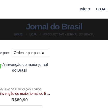
INÍCIO
LOJA
Jornal do Brasil
HOME
LOJA
PRODUCT TAG -
JORNAL DO BRASIL
r por:
024
,
ANO DE PUBLICAÇÃO
,
LIVROS
JB – A invenção do maior jornal do Brasil
R$
89,90