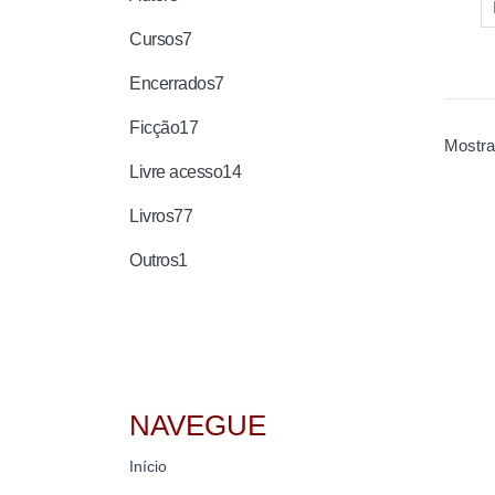
Cursos
7
Encerrados
7
Ficção
17
Mostra
Livre acesso
14
Livros
77
Outros
1
NAVEGUE
Início