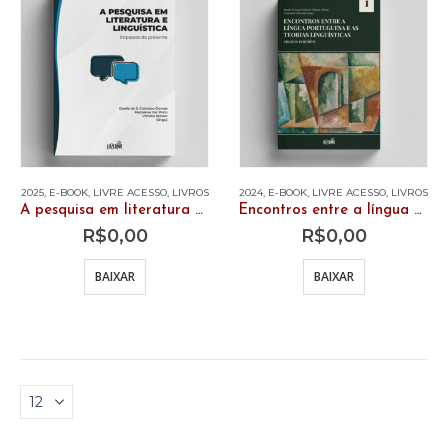
2025
,
E-BOOK
,
LIVRE ACESSO
,
LIVROS
2024
,
E-BOOK
,
LIVRE ACESSO
,
LIVROS
A pesquisa em literatura e linguística: impasses do presente (e-book gratuito)
Encontros entre a língua portuguesa e as teorias linguísticas (e-book gratuito)
R$
0,00
R$
0,00
BAIXAR
BAIXAR