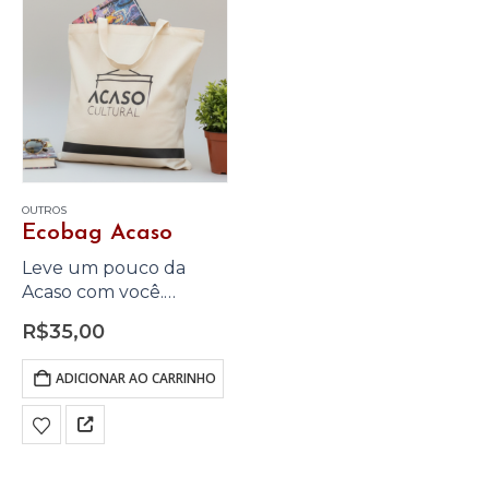
OUTROS
Ecobag Acaso
Leve um pouco da
Acaso com você.
Produzida em algodão
R$
35,00
cru, a ecobag da Acaso
Cultural é prática,
ADICIONAR AO CARRINHO
resistente e perfeita
para o dia a dia — seja
para livros,…