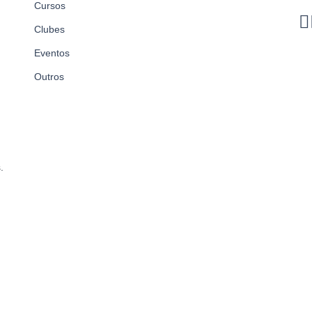
Cursos
resgatar
Clubes
e
disponibilizar
Eventos
a
Outros
tradição
das…
.