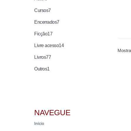
Cursos
7
Encerrados
7
Ficção
17
Livre acesso
14
Mostra
Livros
77
Outros
1
NAVEGUE
Início