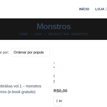
INÍCIO
LOJA
Monstros
HOME
LOJA
PRODUCT TAG -
MONSTROS
r por:
2025
,
E-BOOK
,
LIVRE ACESSO
,
LIVROS
Tenebrálias vol.1 – monstros brasileiros (e-book gratuito)
Oscar
Nestarez
e
R$
0,00
Amanda
Marinho
BAIXAR
(orgs.)