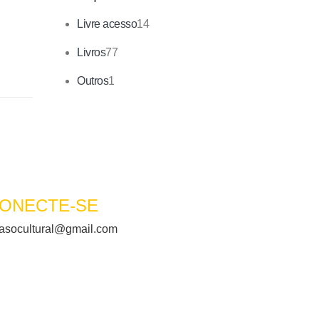
ntiago,
Livre acesso
14
Livros
77
Outros
1
ONECTE-SE
asocultural@gmail.com