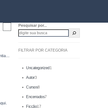
Pesquisar por...
FILTRAR POR CATEGORIA
ntiago,
a
Uncategorized
1
Autor
3
Cursos
8
Encerrados
7
aqui
.
Ficção
17