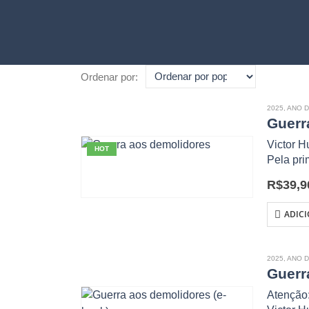
Ordenar por:
2025
,
ANO D
Guerr
Victor 
HOT
Pela pri
o texto 
R$
39,9
apaixon
ADIC
2025
,
ANO D
Guerr
Atenção: