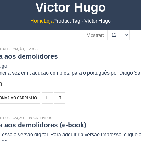
Victor Hugo
Home
Loja
Product Tag -
Victor Hugo
Mostrar:
E PUBLICAÇÃO
,
LIVROS
a aos demolidores
Hugo
meira vez em tradução completa para o português por Diogo Sa
de Victor Hugo de 1832 ecoa com força no presente: uma defes
0
ada do patrimônio…
IONAR AO CARRINHO
E PUBLICAÇÃO
,
E-BOOK
,
LIVROS
a aos demolidores (e-book)
 essa a versão digital. Para adquirir a versão impressa,
clique 