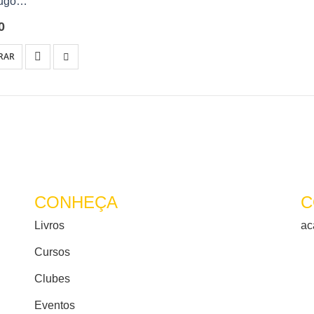
Hugo
meira vez em tradução completa para o português por Diogo Sa
0
de Victor Hugo…
RAR
CONHEÇA
C
Livros
ac
Cursos
Clubes
Eventos