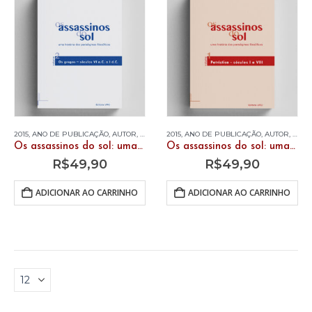
2015
,
ANO DE PUBLICAÇÃO
,
AUTOR
,
LIVROS
,
2015
MARCIO TAVARES D'AMARAL
,
ANO DE PUBLICAÇÃO
,
AUTOR
,
LIVR
Os assassinos do sol: uma história dos paradigmas filosóficos. Vol. 2 – Os gregos – séculos IV a.C a I d.C.
Os assassinos do sol: uma história dos paradigmas filosóficos. Vol. 1 – Patrística – séculos I ao VIII
R$
49,90
R$
49,90
ADICIONAR AO CARRINHO
ADICIONAR AO CARRINHO