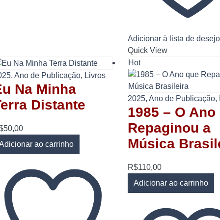
Adicionar à lista de desej
Quick View
Hot
025
,
Ano de Publicação
,
Livros
Eu Na Minha
2025
,
Ano de Publicação
,
erra Distante
1985 – O Ano
Repaginou a
$
50,00
Música Brasil
Adicionar ao carrinho
R$
110,00
Adicionar ao carrinho