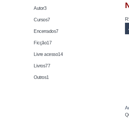
Autor
3
R
Cursos
7
Encerrados
7
Ficção
17
Livre acesso
14
Livros
77
Outros
1
Ad
Q