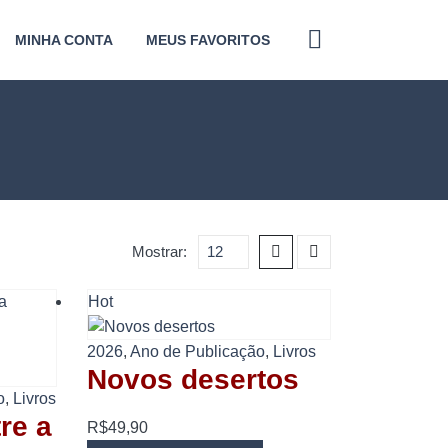
MINHA CONTA
MEUS FAVORITOS
Mostrar:
Hot
2026
,
Ano de Publicação
,
Livros
Novos desertos
o
,
Livros
re a
R$
49,90