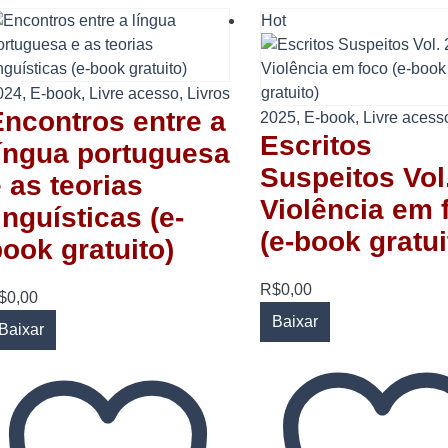
Hot
024
,
E-book
,
Livre acesso
,
Livros
Encontros entre a
2025
,
E-book
,
Livre acess
Escritos
língua portuguesa
Suspeitos Vol.
 as teorias
Violência em 
inguísticas (e-
(e-book gratui
ook gratuito)
R$
0,00
$
0,00
Baixar
Baixar