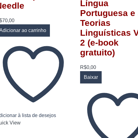
Língua
Needle
Portuguesa e
$
70,00
Teorias
Adicionar ao carrinho
Linguísticas V
2 (e-book
gratuito)
R$
0,00
Baixar
icionar à lista de desejos
uick View