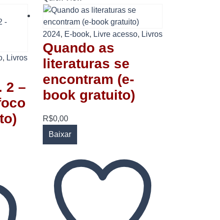
2024
,
E-book
,
Livre acesso
,
Livros
Quando as
o
,
Livros
literaturas se
encontram (e-
 2 –
book gratuito)
foco
to)
R$
0,00
Baixar