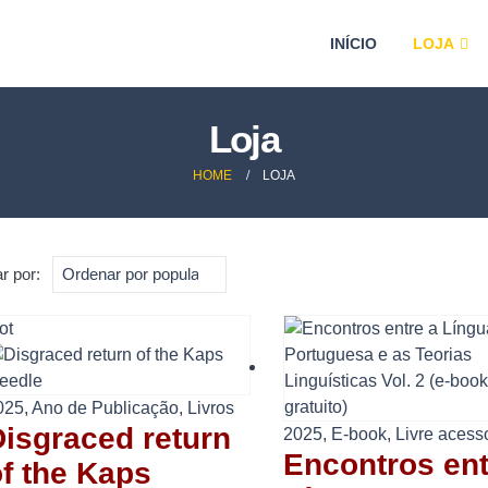
INÍCIO
LOJA
Loja
HOME
LOJA
r por:
ot
025
,
Ano de Publicação
,
Livros
Disgraced return
2025
,
E-book
,
Livre acess
Encontros ent
f the Kaps