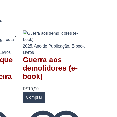
os
2025
,
Ano de Publicação
,
E-book
,
Livros
Livros
 que
Guerra aos
demolidores (e-
eira
book)
R$
19,90
Comprar