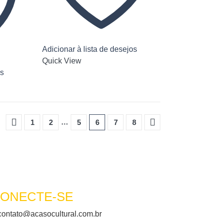
Adicionar à lista de desejos
Quick View
os
…
1
2
5
6
7
8
ONECTE-SE
ontato@acasocultural.com.br