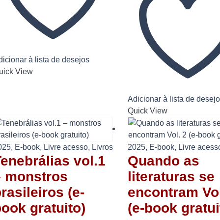
icionar à lista de desejos
uick View
Adicionar à lista de desej
Quick View
025
,
E-book
,
Livre acesso
,
Livros
2025
,
E-book
,
Livre acess
enebrálias vol.1
Quando as
– monstros
literaturas se
rasileiros (e-
encontram Vol
ook gratuito)
(e-book gratui