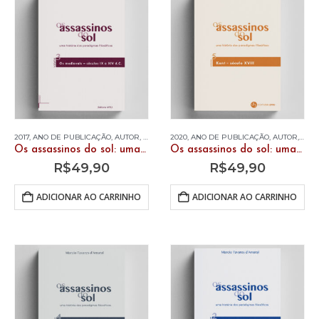
2017
,
ANO DE PUBLICAÇÃO
,
AUTOR
,
LIVROS
,
2020
MARCIO TAVARES D'AMARAL
,
ANO DE PUBLICAÇÃO
,
AUTOR
,
LIVR
Os assassinos do sol: uma história dos paradigmas filosóficos. Vol. 3 – Os medievais – séculos IX a XIV d.C.
Os assassinos do sol: uma história dos paradigmas filosóficos. Vol. 5 – Kant – século XVIII
R$
49,90
R$
49,90
ADICIONAR AO CARRINHO
ADICIONAR AO CARRINHO