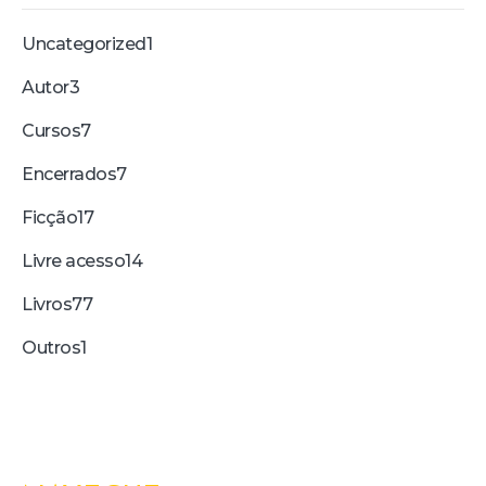
Uncategorized
1
Autor
3
Cursos
7
Encerrados
7
Ficção
17
Livre acesso
14
Livros
77
Outros
1