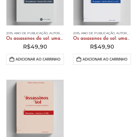
2019
,
ANO DE PUBLICAÇÃO
,
AUTOR
,
LIVROS
,
2015
MARCIO TAVARES D'AMARAL
,
ANO DE PUBLICAÇÃO
,
AUTOR
,
LIVR
Os assassinos do sol: uma história dos paradigmas filosóficos. Vol. 4 – Os modernos – séculos XIV a XVIII
Os assassinos do sol: uma história dos paradigmas filosóficos. Vol. 2 – Os gregos – séculos IV a.C a I d.C.
R$
49,90
R$
49,90
ADICIONAR AO CARRINHO
ADICIONAR AO CARRINHO