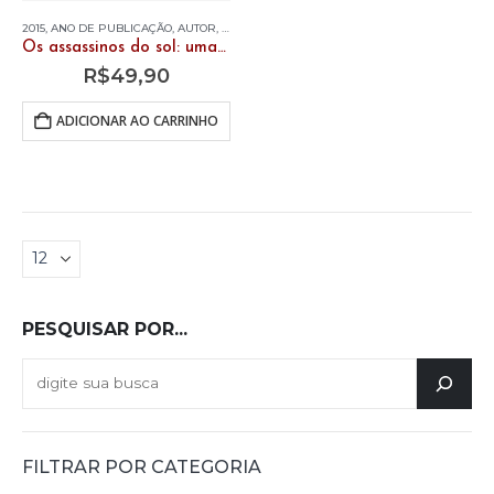
2015
,
ANO DE PUBLICAÇÃO
,
AUTOR
,
LIVROS
,
MARCIO TAVARES D'AMARAL
Os assassinos do sol: uma história dos paradigmas filosóficos. Vol. 1 – Patrística – séculos I ao VIII
R$
49,90
ADICIONAR AO CARRINHO
PESQUISAR POR...
FILTRAR POR CATEGORIA