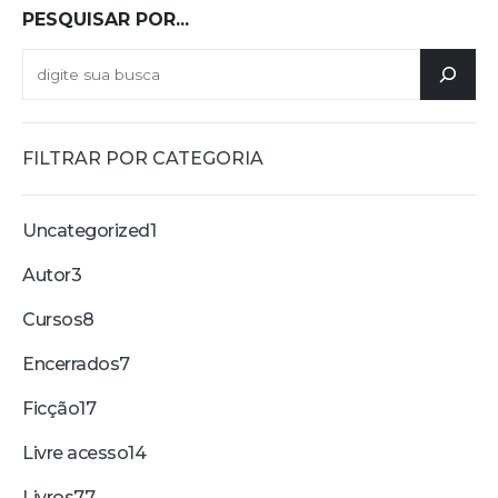
PESQUISAR POR...
FILTRAR POR CATEGORIA
Uncategorized
1
Autor
3
Cursos
8
Encerrados
7
Ficção
17
Livre acesso
14
Livros
77