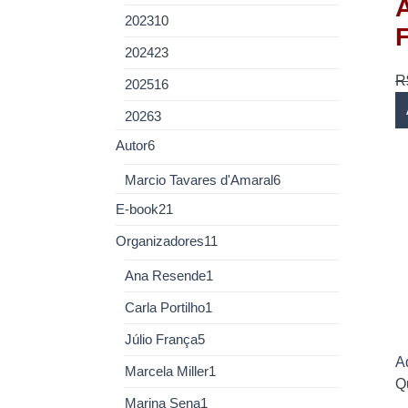
A
2023
10
2024
23
R
2025
16
2026
3
Autor
6
Marcio Tavares d'Amaral
6
E-book
21
Organizadores
11
Ana Resende
1
Carla Portilho
1
Júlio França
5
Ad
Marcela Miller
1
Q
Marina Sena
1