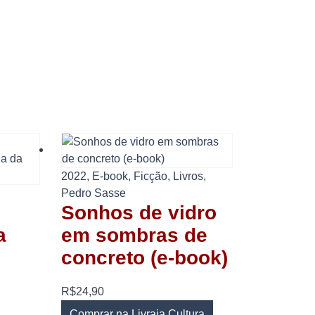
2022
,
E-book
,
Ficção
,
Livros
,
Pedro Sasse
Sonhos de vidro
a
em sombras de
concreto (e-book)
R$
24,90
Comprar na Livraia Cultura