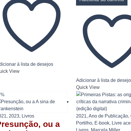
icionar à lista de desejos
uick View
Adicionar à lista de desej
Quick View
5%
021
,
2023
,
Livros
2021
,
Ano de Publicação
,
Presunção, ou a
Portilho
,
E-book
,
Livre ac
Livros
,
Marcela Miller
,