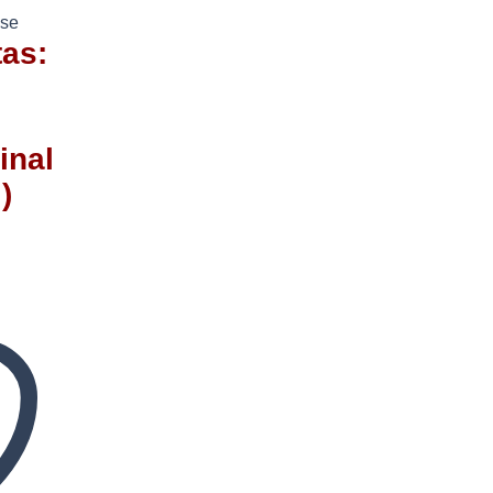
sse
tas:
inal
)