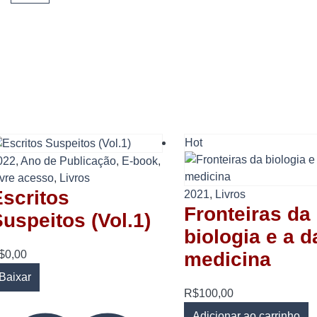
…
Hot
022
,
Ano de Publicação
,
E-book
,
ivre acesso
,
Livros
scritos
2021
,
Livros
Fronteiras da
uspeitos (Vol.1)
biologia e a d
$
0,00
medicina
Baixar
R$
100,00
Adicionar ao carrinho