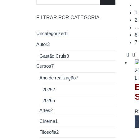
1
FILTRAR POR CATEGORIA
2
Uncategorized
1
6
7
Autor
3
Gastão Cruls
3
Cursos
7
2
L
Ano de realização
7
E
2025
2
S
2026
5
Artes
2
R
Cinema
1
Filosofia
2