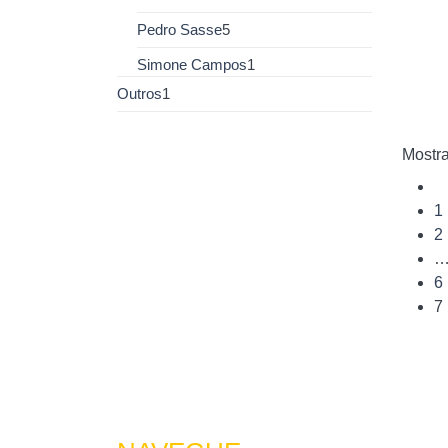
Pedro Sasse
5
Simone Campos
1
Outros
1
Mostra
1
2
6
7