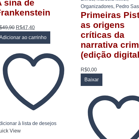
 sina de
Organizadores
,
Pedro Sa
Frankenstein
Primeiras Pis
as origens
$
49,90
R$
47,40
críticas da
Adicionar ao carrinho
narrativa crim
(edição digital
R$
0,00
Baixar
icionar à lista de desejos
uick View