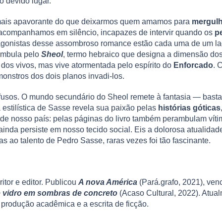
o devido lugar.
er mais apavorante do que deixarmos quem amamos para
mergulh
 acompanhamos em silêncio, incapazes de intervir quando os
p
tagonistas desse assombroso romance estão cada uma de um l
rambula pelo
Sheol
, termo hebraico que designa a dimensão d
s vivos, mas vive atormentada pelo espírito do
Enforcado
. 
 monstros dos dois planos invadi-los.
fusos. O mundo secundário do Sheol remete à fantasia — basta
a estilística de Sasse revela sua paixão pelas
histórias góticas
de nosso país: pelas páginas do livro também perambulam vít
inda persiste em nosso tecido social. Eis a dolorosa atualidade 
s ao talento de Pedro Sasse, raras vezes foi tão fascinante.
itor e editor. Publicou
A nova América
(Pará.grafo, 2021), ve
 vidro em sombras de concreto
(Acaso Cultural, 2022). Atual
 produção acadêmica e a escrita de ficção.