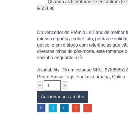
Quando as literaturas se encontram (e-b
R$
54,90
Do vencedor do Prêmio LeBlanc de melhor f
intensa e poética sobre luto, perdas e solid
gótico, e em diálogo com referências que vã
diversos mitos do pós-morte, este romance de
sozinho enquanto o lê.
Availability:
73 em estoque
SKU:
978658512
Pedro Sasse
Tags:
Fantasia urbana
,
Gótico
,
-
+
Adicionar ao carrinho