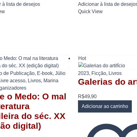
 à lista de desejos
Adicionar à lista de desejo
ew
Quick View
Hot
o de Publicação
,
E-book
,
Júlio
2023
,
Ficção
,
Livros
Galerias do art
ivre acesso
,
Livros
,
Marina
ganizadores
e o Medo: O mal
R$
49,90
teratura
Adicionar ao carrinho
ileira do séc. XX
ão digital)