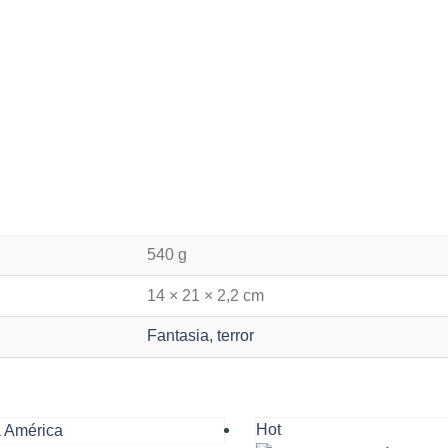
540 g
14 × 21 × 2,2 cm
Fantasia, terror
Hot