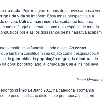
ar no nada
. Pois imagine: depois de atravessarmos o véu
erigos da vida
se impõem. Essa tensa perspectiva é a
ado do véu.
Cali
é a
mãe recém-falecida
que luta para
os mortos e é aqui encenado como uma espécie de mundo
Conduzidos por elas, os dois ramos desta narrativa acabam
nte sombria, mas fantasia, ainda assim. As
cenas
, que também constituem seu objeto como pesquisador. A
imas do
genocídio
da
população negra
, da
ditadura
, do
da obra; por outro lado, a jornada de Cali e Íris nos leva
Oscar Nestarez
ncedor do prêmio LeBlanc 2022 na categoria “Romance
mente pesquisa ficção distópica e pós-apocalíptica em