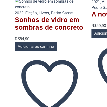
2021
,
An
Pedro S
A no
2022
,
Ficção
,
Livros
,
Pedro Sasse
Sonhos de vidro em
R$
59,90
sombras de concreto
Adicion
R$
54,90
Adicionar ao carrinho