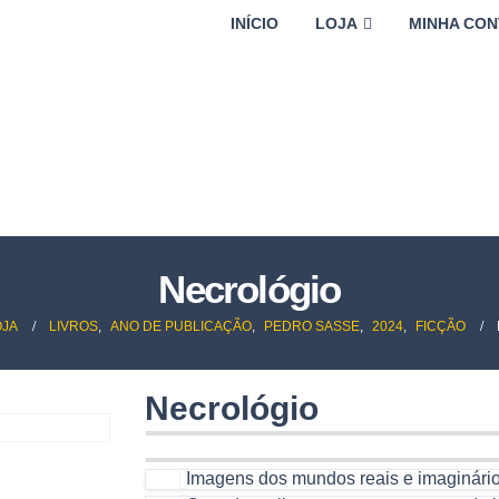
INÍCIO
LOJA
MINHA CON
Necrológio
OJA
LIVROS
,
ANO DE PUBLICAÇÃO
,
PEDRO SASSE
,
2024
,
FICÇÃO
Necrológio
Imagens dos mundos reais e imaginários