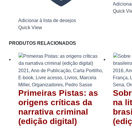
Adicionar
Quick Vi
Adicionar à lista de desejos
Quick View
PRODUTOS RELACIONADOS
2021
,
Ano de Publicação
,
Carla Portilho
,
2016
,
An
E-book
,
Livre acesso
,
Livros
,
Marcela
França
,
L
Miller
,
Organizadores
,
Pedro Sasse
Sena
,
Or
Primeiras Pistas: as
Sobr
origens críticas da
na li
narrativa criminal
bras
(edição digital)
(ediç