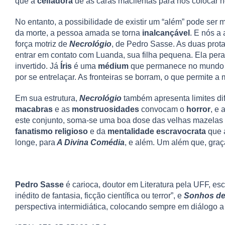
que a
ceifadora
dê as caras macilentas para nos colocar n
No entanto, a possibilidade de existir um “além” pode s
da morte, a pessoa amada se torna
inalcançável
. E nós a
força motriz de
Necrológio
, de Pedro Sasse. As duas pro
entrar em contato com Luanda, sua filha pequena. Ela pe
invertido. Já
Íris
é uma
médium
que permanece no mundo do
por se entrelaçar. As fronteiras se borram, o que permite a
Em sua estrutura,
Necrológio
também apresenta limites di
macabras
e as
monstruosidades
convocam o
horror
, e 
este conjunto, soma-se uma boa dose das velhas mazelas 
fanatismo religioso
e da
mentalidade escravocrata
que a
longe, para
A Divina Comédia
, e além. Um além que, graça
Pedro Sasse
é carioca, doutor em Literatura pela UFF, escr
inédito de fantasia, ficção científica ou terror”, e
Sonhos de
perspectiva intermidiática, colocando sempre em diálogo a