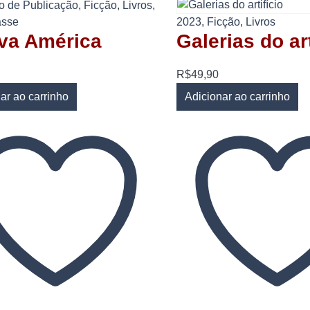
o de Publicação
,
Ficção
,
Livros
,
asse
2023
,
Ficção
,
Livros
va América
Galerias do art
R$
49,90
ar ao carrinho
Adicionar ao carrinho