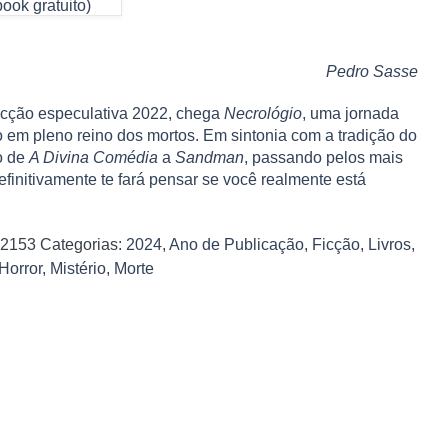
ook gratuito)
Pedro Sasse
icção especulativa 2022, chega
Necrológio
, uma jornada
ão em pleno reino dos mortos. Em sintonia com a tradição do
o de
A Divina Comédia
a
Sandman
, passando pelos mais
finitivamente te fará pensar se você realmente está
2153
Categorias:
2024
,
Ano de Publicação
,
Ficção
,
Livros
,
Horror
,
Mistério
,
Morte