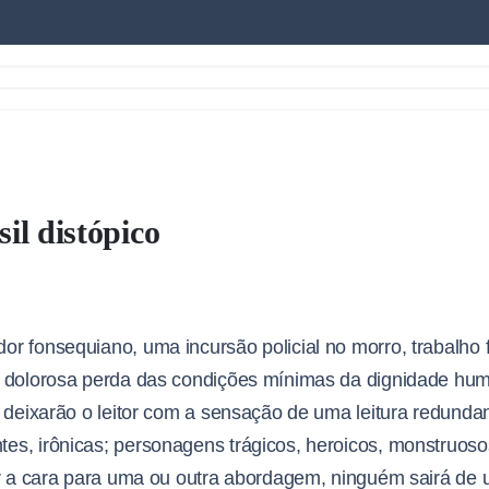
il distópico
r fonsequiano, uma incursão policial no morro, trabalho f
 e dolorosa perda das condições mínimas da dignidade h
o deixarão o leitor com a sensação de uma leitura redund
s, irônicas; personagens trágicos, heroicos, monstruosos
ar a cara para uma ou outra abordagem, ninguém sairá de 