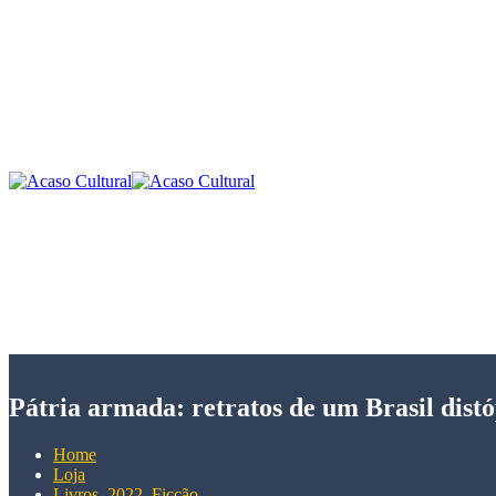
Pátria armada: retratos de um Brasil dist
Home
Loja
Livros
,
2022
,
Ficção