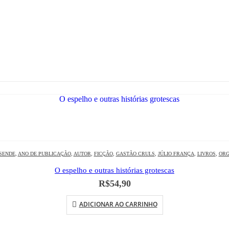
SENDE
,
ANO DE PUBLICAÇÃO
,
AUTOR
,
FICÇÃO
,
GASTÃO CRULS
,
JÚLIO FRANÇA
,
LIVROS
,
ORG
O espelho e outras histórias grotescas
R$
54,90
ADICIONAR AO CARRINHO