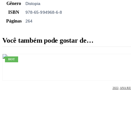
Gênero
Distopia
ISBN
978-65-994968-6-8
Páginas
264
Você também pode gostar de…
HOT
2022
,
ANA RE