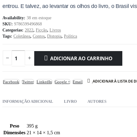
entrou. E talvez, ao levantar os olhos do livro, o Brasil
Availability:
38 em estoque
SKU:
9786599496868
Categorias:
2022
,
Ficção
,
Livros
Tags:
Coletânea
,
Contos
,
Distopia
,
Política
ADICIONAR AO CARRINHO
ADICIONAR À LISTA DE D
Facebook
Twitter
LinkedIn
Google +
Email
INFORMAÇÃO ADICIONAL
LIVRO
AUTORES
Peso
395 g
Dimensões
21 × 14 × 1,5 cm