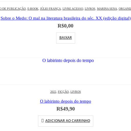
O DE PUBLICAÇÃO
,
E-BOOK
,
JÚLIO FRANÇA
,
LIVRE ACESSO
,
LIVROS
,
MARINA SENA
,
ORGANI
Sobre o Medo: O mal na literatura brasileira do séc. XX (edição digital)
R$
0,00
BAIXAR
2022
,
FICÇÃO
,
LIVROS
O labirinto depois do tempo
R$
49,90
ADICIONAR AO CARRINHO