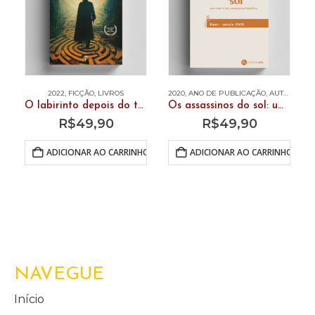
2022
,
FICÇÃO
,
LIVROS
2020
,
ANO DE PUBLICAÇÃO
,
AUTOR
,
LIVR
O labirinto depois do tempo
Os assassinos do sol: uma história dos paradigmas filosóficos. Vol. 5 – Kant – século XVIII
R$
49,90
R$
49,90
ADICIONAR AO CARRINHO
ADICIONAR AO CARRINHO
NAVEGUE
Início