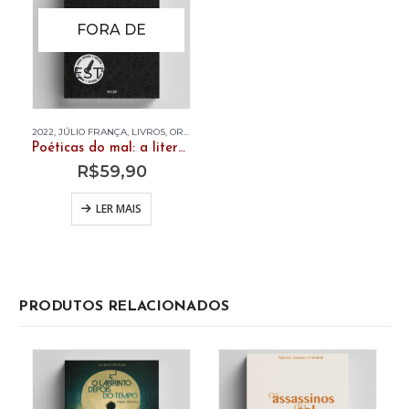
FORA DE
ESTOQUE
2022
,
JÚLIO FRANÇA
,
LIVROS
,
ORGANIZADORES
Poéticas do mal: a literatura de medo no Brasil (1830-1920) – 2ª edição revisada e ampliada
R$
59,90
LER MAIS
PRODUTOS RELACIONADOS