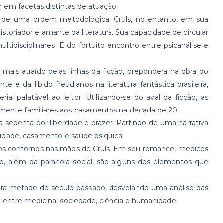
 em facetas distintas de atuação.
nto de uma ordem metodológica. Cruls, no entanto, em sua
toriador e amante da literatura. Sua capacidade de circular
tidisciplinares. É do fortuito encontro entre psicanálise e
ais atraído pelas linhas da ficção, prepondera na obra do
e da libido freudianos na literatura fantástica brasileira,
palatável ao leitor. Utilizando-se do aval da ficção, as
mente familiares aos casamentos na década de 20.
a sedenta por liberdade e prazer. Partindo de uma narrativa
lidade, casamento e saúde psíquica.
vos contornos nas mãos de Cruls. Em seu romance, médicos
o, além da paranoia social, são alguns dos elementos que
meira metade do século passado, desvelando uma análise das
 entre medicina, sociedade, ciência e humanidade.