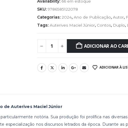
Availability:
66 em estoque
SKU:
9786585122078
Categorias:
2024
,
Ano de Publicação
,
Autor
,
F
Tags:
Auterives Maciel Júnior
,
Contos
,
Duplo
,
ADICIONAR AO CA
ADICIONAR À LIS
o de Auterives Maciel Júnior
 é particularmente notória. Sua produção foi prolífica nas dive
nte especialização nos discursos letrados da época. Durante a