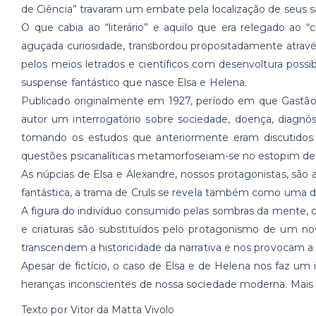
de Ciência” travaram um embate pela localização de seus s
O que cabia ao “literário” e aquilo que era relegado ao
aguçada curiosidade, transbordou propositadamente através 
pelos meios letrados e científicos com desenvoltura possib
suspense fantástico que nasce Elsa e Helena.
Publicado originalmente em 1927, período em que Gastão C
autor um interrogatório sobre sociedade, doença, diagnósti
tomando os estudos que anteriormente eram discutidos ap
questões psicanalíticas metamorfoseiam-se no estopim de
As núpcias de Elsa e Alexandre, nossos protagonistas, são 
fantástica, a trama de Cruls se revela também como uma di
A figura do indivíduo consumido pelas sombras da mente,
e criaturas são substituídos pelo protagonismo de um no
transcendem a historicidade da narrativa e nos provocam a
Apesar de fictício, o caso de Elsa e de Helena nos faz um
heranças inconscientes de nossa sociedade moderna. Mais u
Texto por Vitor da Matta Vivolo