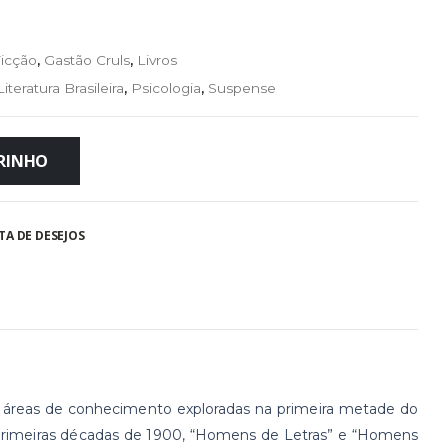
icção
,
Gastão Cruls
,
Livros
Literatura Brasileira
,
Psicologia
,
Suspense
RRINHO
TA DE DESEJOS
rsas áreas de conhecimento exploradas na primeira metade do
s primeiras décadas de 1900, “Homens de Letras” e “Homens