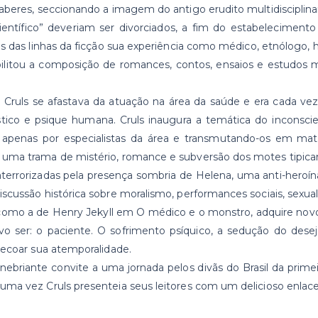
aberes, seccionando a imagem do antigo erudito multidisciplinar
 “científico” deveriam ser divorciados, a fim do estabelecime
das linhas da ficção sua experiência como médico, etnólogo, his
ilitou a composição de romances, contos, ensaios e estudos mul
ruls se afastava da atuação na área da saúde e era cada vez m
co e psique humana. Cruls inaugura a temática do inconsciente 
enas por especialistas da área e transmutando-os em material 
 uma trama de mistério, romance e subversão dos motes tipica
aterrorizadas pela presença sombria de Helena, uma anti-heroín
scussão histórica sobre moralismo, performances sociais, sexua
 como a de Henry Jekyll em O médico e o monstro, adquire no
vo ser: o paciente. O sofrimento psíquico, a sedução do desej
 ecoar sua atemporalidade.
 inebriante convite a uma jornada pelos divãs do Brasil da pri
ma vez Cruls presenteia seus leitores com um delicioso enlace