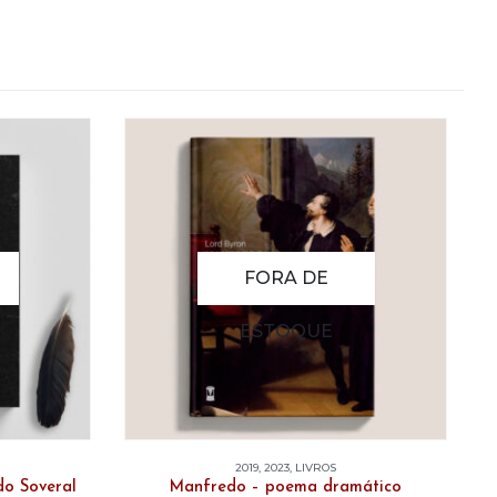
FORA DE
ESTOQUE
2019
,
2023
,
LIVROS
20
do Soveral
Manfredo – poema dramático