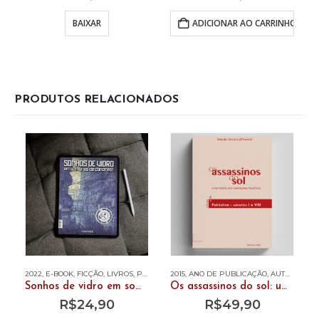
BAIXAR
ADICIONAR AO CARRINHO
PRODUTOS RELACIONADOS
2022
,
E-BOOK
,
FICÇÃO
,
LIVROS
,
PEDRO SASSE
2015
,
ANO DE PUBLICAÇÃO
,
AUTOR
,
LIVR
Sonhos de vidro em sombras de concreto (e-book)
Os assassinos do sol: uma história dos paradigmas filosóficos. Vol. 1 – Patrística – séculos I ao VIII
R$
24,90
R$
49,90