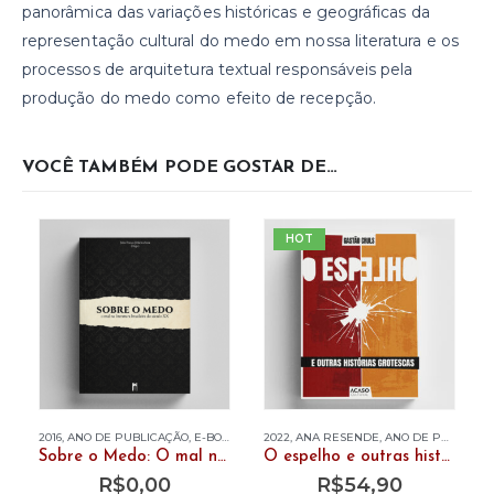
panorâmica das variações históricas e geográficas da
representação cultural do medo em nossa literatura e os
processos de arquitetura textual responsáveis pela
produção do medo como efeito de recepção.
VOCÊ TAMBÉM PODE GOSTAR DE…
HOT
2016
,
ANO DE PUBLICAÇÃO
,
E-BOOK
,
JÚLIO FRANÇA
2022
,
ANA RESENDE
,
LIVRE ACESSO
,
ANO DE PUBLICAÇÃO
,
LIVROS
,
MARI
Sobre o Medo: O mal na literatura brasileira do séc. XX (edição digital)
O espelho e outras histórias grotescas
R$
0,00
R$
54,90