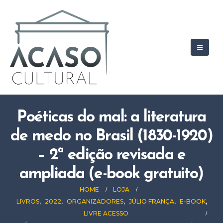
Poéticas do mal: a literatura
de medo no Brasil (1830-1920)
– 2ª edição revisada e
ampliada (e-book gratuito)
HOME
LOJA
LIVROS
,
2022
,
ORGANIZADORES
,
JÚLIO FRANÇA
,
E-BOOK
,
LIVRE ACESSO